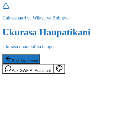
Halmashauri ya Wilaya ya Buhigwe
Ukurasa Haupatikani
Ukurasa unaoutafuta haupo.
Rudi Nyumbani
Ask GWF AI Assistant